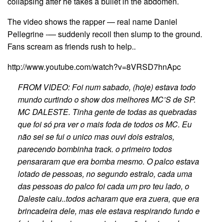
collapsing after he takes a bullet in the abdomen.
The video shows the rapper — real name Daniel
Pellegrine -— suddenly recoil then slump to the ground.
Fans scream as friends rush to help..
http://www.youtube.com/watch?v=8VRSD7hnApc
FROM VIDEO: Foi num sabado, (hoje) estava todo
mundo curtindo o show dos melhores MC’S de SP.
MC DALESTE. Tinha gente de todas as quebradas
que foi só pra ver o mais foda de todos os MC. Eu
não sei se fui o unico mas ouvi dois estralos,
parecendo bombinha track. o primeiro todos
pensararam que era bomba mesmo. O palco estava
lotado de pessoas, no segundo estralo, cada uma
das pessoas do palco foi cada um pro teu lado, o
Daleste caiu..todos acharam que era zuera, que era
brincadeira dele, mas ele estava respirando fundo e